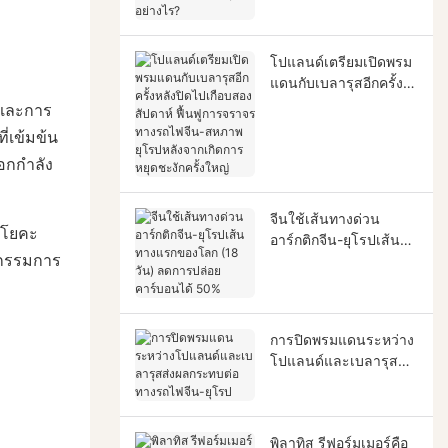
ที่สุดอย่างไร?
โปแลนด์เตรียมเปิดพรม
แดนกับเบลารุสอีกครั้ง
หลังปิดไปเกือบสอง
 และการ
สัปดาห์ ฟื้นฟูการจราจร
่เข้มข้น
ทางรถไฟจีน-สหภาพ
อกกำลัง
ยุโรปหลังจากเกิดการ
หยุดชะงักครั้งใหญ่
จีนใช้เส้นทางด่วน
คโยคะ
อาร์กติกจีน-ยุโรปเส้น
ติกรรมการ
ทางแรกของโลก (18
วัน) ลดการปล่อย
คาร์บอนได้ 50%
การปิดพรมแดนระหว่าง
โปแลนด์และเบลารุสส่ง
ผลกระทบต่อทางรถไฟ
จีน-ยุโรป
พิลาทิส รีฟอร์มเมอร์คือ