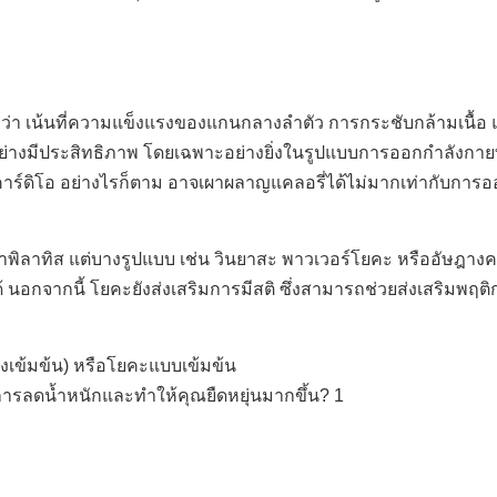
า เน้นที่ความแข็งแรงของแกนกลางลำตัว การกระชับกล้ามเนื้อ
งมีประสิทธิภาพ โดยเฉพาะอย่างยิ่งในรูปแบบการออกกำลังกายที
์ดิโอ อย่างไรก็ตาม อาจเผาผลาญแคลอรี่ได้ไม่มากเท่ากับการอ
่าพิลาทิส แต่บางรูปแบบ เช่น วินยาสะ พาวเวอร์โยคะ หรืออัษฎาง
นอกจากนี้ โยคะยังส่งเสริมการมีสติ ซึ่งสามารถช่วยส่งเสริมพฤ
างเข้มข้น) หรือโยคะแบบเข้มข้น