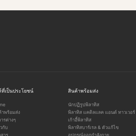
ค์ที่เป็นประโยชน์
สินค้าพร้อมส่ง
me
นักปฏิรูปพิลาทิส
ค้าพร้อมส่ง
พิลาทิส แคดิลแลค แอนด์ ทาวเวอร์
การต่างๆ
เก้าอี้พิลาทิส
ยวกับ
พิลาทิสบาร์เรล & ตัวแก้ไข
วสาร
อุปกรณ์ออกกำลังกาย