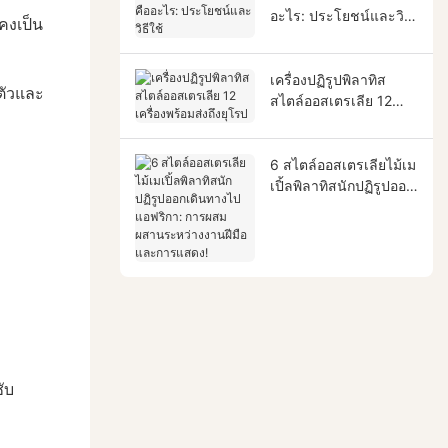
อะไร: ประโยชน์และวิธี
คงเป็น
ใช้
เครื่องปฏิรูปพิลาทิส
ตัวและ
สไตล์ออสเตรเลีย 12
เครื่องพร้อมส่งถึงยุโรป
6 สไตล์ออสเตรเลียไม้เม
เปิ้ลพิลาทิสนักปฏิรูปออก
เดินทางไปแอฟริกา: การ
ผสมผสานระหว่างงาน
ฝีมือและการแสดง!
ับ