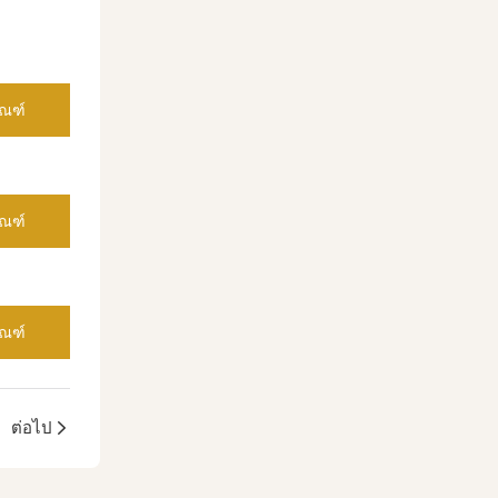
ัณฑ์
ัณฑ์
ัณฑ์
ต่อไป