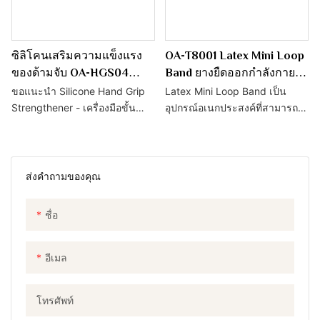
ซิลิโคนเสริมความแข็งแรง
OA-T8001 Latex Mini Loop
ของด้ามจับ OA-HGS04
Band ยางยืดออกกำลังกาย
Finger Stretcher - One
ขนาดเล็ก - One Artistry
ขอแนะนำ Silicone Hand Grip
Latex Mini Loop Band เป็น
Artistry
Strengthener - เครื่องมือขั้น
อุปกรณ์อเนกประสงค์ที่สามารถ
สูงสุดสำหรับเพิ่มความแข็งแรง
ใช้สำหรับการออกกำลังกายที่
ความยืดหยุ่น และความ
หลากหลายเพื่อกำหนดเป้าหมายก
คล่องแคล่วของมือและนิ้ว
ลุ่มกล้ามเนื้อต่างๆ ทำจากน้ำยาง
อุปกรณ์ออกกำลังกายที่เป็น
ธรรมชาติคุณภาพสูง จึงมั่นใจได้
ส่งคำถามของคุณ
นวัตกรรมใหม่นี้ได้รับการ
ถึงความทนทานและทนต่อการ
ออกแบบมาเพื่อตอบสนองความ
สึกหรอ
ชื่อ
ต้องการของนักกีฬา ผู้ป่วยที่ทำ
กายภาพบำบัด และใครก็ตามที่
ต้องการปรับปรุงความแข็งแรง
อีเมล
ของมือและด้ามจับ ผลิตจากซิลิ
โคนคุณภาพสูง สารเสริมความ
โทรศัพท์
แข็งแรงในการยึดเกาะนี้มอบ