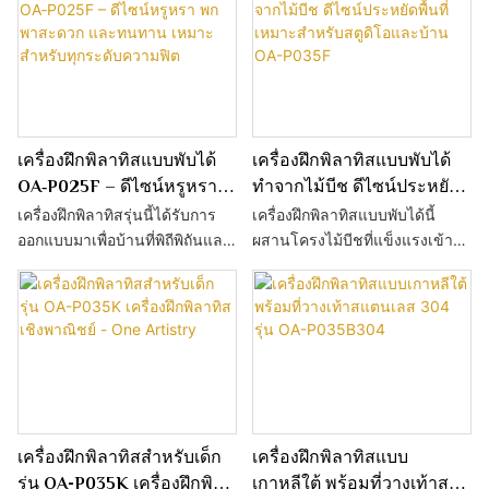
เครื่องฝึกพิลาทิสแบบพับได้
เครื่องฝึกพิลาทิสแบบพับได้
OA‑P025F – ดีไซน์หรูหรา
ทำจากไม้บีช ดีไซน์ประหยัด
พกพาสะดวก และทนทาน
พื้นที่ เหมาะสำหรับสตูดิโอ
เครื่องฝึกพิลาทิสรุ่นนี้ได้รับการ
เครื่องฝึกพิลาทิสแบบพับได้นี้
เหมาะสำหรับทุกระดับความ
และบ้าน OA-P035F
ออกแบบมาเพื่อบ้านที่พิถีพิถันและ
ผสานโครงไม้บีชที่แข็งแรงเข้ากับ
ฟิต
สตูดิโอชั้นนำ ผสานดีไซน์หรูหรา
การออกแบบที่พับได้เพื่อประหยัด
เข้ากับประสิทธิภาพระดับมือ
พื้นที่ ทำให้คุณสามารถฝึกพิลาทิส
อาชีพ โครงสร้างที่เพรียวบางและ
คุณภาพระดับสตูดิโอได้ที่บ้าน
พับได้ช่วยประหยัดพื้นที่โดยไม่ลด
หรือสตูดิโอขนาดเล็ก ด้วยระบบ
ทอนความทนทาน ผลิตจากไม้บีช
เลื่อนที่ราบรื่น แรงต้านสปริงที่
คุณภาพสูง เบาะหนังชั้นดี และ
ปรับได้ ที่วางเท้าและสายรัดที่บุ
ระบบต้านทานการเลื่อนที่ราบรื่น
ด้วยวัสดุนุ่ม ทำให้สามารถออก
สัมผัสความหรูหราของการจัด
กำลังกายได้อย่างหลากหลาย
เครื่องฝึกพิลาทิสสำหรับเด็ก
เครื่องฝึกพิลาทิสแบบ
ระเบียบร่างกายแบบพิลาทิสอย่าง
สะดวกสบาย และจัดเก็บและขน
รุ่น OA-P035K เครื่องฝึกพิลา
เกาหลีใต้ พร้อมที่วางเท้าส