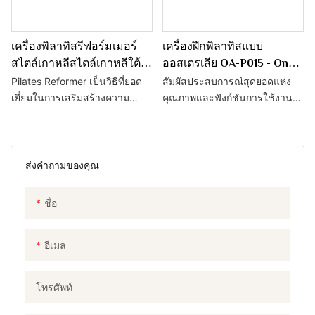
เครื่องพิลาทิสรีฟอร์มเมอร์
เครื่องฝึกพิลาทิสแบบ
สไตล์เกาหลีสไตล์เกาหลีใต้
ออสเตรเลีย OA-P015 - One
พร้อมไม้เมเปิ้ล FAS อเมริกัน
Artistry
Pilates Reformer เป็นวิธีที่ยอด
สัมผัสประสบการณ์สุดยอดแห่ง
OA-P035 - One Artistry
เยี่ยมในการเสริมสร้างความ
คุณภาพและฟังก์ชันการใช้งาน
แข็งแกร่งให้กับแกนกลางลำตัว
ด้วยเครื่องฝึกพิลาทิสแบบ
และเพิ่มความยืดหยุ่น เป็นการ
ออสเตรเลียของเรา ซึ่งโดดเด่น
ออกกำลังกายทั่วร่างกายที่มีแรง
ด้วยวัสดุปูพื้นคุณภาพเยี่ยมจากไม้
กระแทกต่ำซึ่งจะช่วยให้คุณบรรลุ
เมเปิล FAS ของอเมริกา
ส่งคำถามของคุณ
เป้าหมายการออกกำลังกายได้
ชื่อ
อีเมล
โทรศัพท์