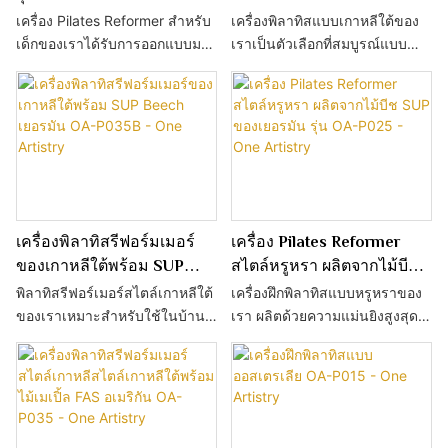
แท้จริงทุกครั้งที่คุณฝึกฝน
ย้ายได้ง่าย
ทิสเชิงพาณิชย์ - One Artistry
แตนเลส 304 รุ่น OA-
เครื่อง Pilates Reformer สำหรับ
เครื่องพิลาทิสแบบเกาหลีใต้ของ
P035B304
เด็กของเราได้รับการออกแบบมา
เราเป็นตัวเลือกที่สมบูรณ์แบบ
เพื่อส่งเสริมสมรรถภาพทางกาย
สำหรับผู้ที่ต้องการใช้พื้นที่ออก
และสุขภาพโดยรวมในเด็ก
กำลังกายให้เกิดประโยชน์สูงสุด
ไม่ว่าจะเป็นที่บ้านหรือในฟิตเนส
เครื่องพิลาทิสรีฟอร์มเมอร์
เครื่อง Pilates Reformer
ของเกาหลีใต้พร้อม SUP
สไตล์หรูหรา ผลิตจากไม้บีช
Beech เยอรมัน OA-P035B -
SUP ของเยอรมัน รุ่น OA-
พิลาทิสรีฟอร์เมอร์สไตล์เกาหลีใต้
เครื่องฝึกพิลาทิสแบบหรูหราของ
One Artistry
P025 - One Artistry
ของเราเหมาะสำหรับใช้ในบ้าน
เรา ผลิตด้วยความแม่นยิงสูงสุด
หรือฟิตเนสที่มีพื้นที่จำกัด
โดยใช้วัสดุไม้บีชเกรด SUP
คุณภาพสูงจาก Pollmeier
Lumber ประเทศเยอรมนี เพื่อให้มี
ความทนทานและมั่นคงเป็นพิเศษ