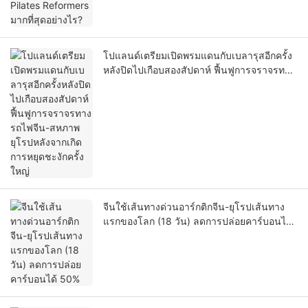
โปแลนด์เตรียมเปิดพรมแดนกับเบลารุสอีกครั้ง
หลังปิดไปเกือบสองสัปดาห์ ฟื้นฟูการจราจรทาง
รถไฟจีน-สหภาพยุโรปหลังจากเกิดการหยุด
ชะงักครั้งใหญ่
จีนใช้เส้นทางด่วนอาร์กติกจีน-ยุโรปเส้นทาง
แรกของโลก (18 วัน) ลดการปล่อยคาร์บอนได้
50%