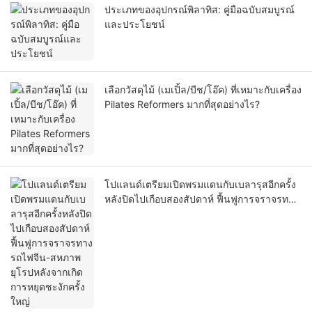
ประเภทของอุปกรณ์พิลาทิส: คู่มือฉบับสมบูรณ์
และประโยชน์
เลือกวัสดุไม้ (เมเปิ้ล/บีช/โอ๊ค) ที่เหมาะกับเครื่อง
Pilates Reformers มากที่สุดอย่างไร?
โปแลนด์เตรียมเปิดพรมแดนกับเบลารุสอีกครั้ง
หลังปิดไปเกือบสองสัปดาห์ ฟื้นฟูการจราจรทาง
รถไฟจีน-สหภาพยุโรปหลังจากเกิดการหยุด
ชะงักครั้งใหญ่