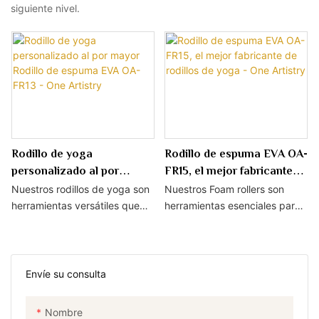
siguiente nivel.
Rodillo de yoga
Rodillo de espuma EVA OA-
personalizado al por
FR15, el mejor fabricante
mayor Rodillo de espuma
de rodillos de yoga - One
Nuestros rodillos de yoga son
Nuestros Foam rollers son
EVA OA-FR13 - One Artistry
Artistry
herramientas versátiles que
herramientas esenciales para
pueden mejorar su práctica de
el cuidado personal y la
yoga al brindar apoyo y
relajación, ayudando a aliviar
ayudar en el estiramiento y la
la tensión muscular y mejorar
liberación muscular.
la flexibilidad.
Envíe su consulta
Nombre