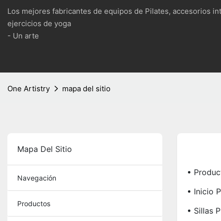
Los mejores fabricantes de equipos de Pilates, accesorios in
ejercicios de yoga
- Un arte
One Artistry
mapa del sitio
Mapa Del Sitio
• Produc
Navegación
• Inicio 
Productos
• Sillas P