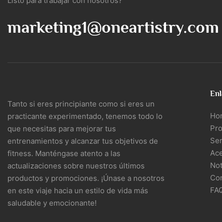
Listo para trabajar con nosotros?
marketing1@oneartistry.com
Enl
Tanto si eres principiante como si eres un
Ho
practicante experimentado, tenemos todo lo
Pr
que necesitas para mejorar tus
Ser
entrenamientos y alcanzar tus objetivos de
Ac
fitness. Manténgase atento a las
Not
actualizaciones sobre nuestros últimos
Co
productos y promociones. ¡Únase a nosotros
FA
en este viaje hacia un estilo de vida más
saludable y emocionante!