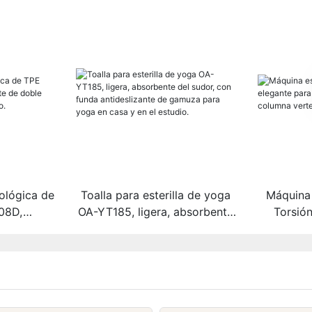
cológica de
Toalla para esterilla de yoga
Máquina 
08D,
OA-YT185, ligera, absorbente
Torsión
oble cara,
del sudor, con funda
alineac
ercicio.
antideslizante de gamuza
verteb
para yoga en casa y en el
estudio.