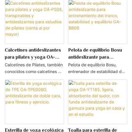
Calcetines antideslizantes
Pelota de equilibrio Bosu
para pilates y yoga OA-
antideslizante para
PS08, transpirables y
entrenamiento del tronco,
Calcetines de Pilates, también
Pelota de equilibrio Bosu,
antideslizantes para
estabilidad y equilibrio OA-
conocidos como calcetines de
entrenador de estabilidad de
estudios de pilates (venta
BB06
yoga, cuentan con suela
doble cara con superficie
antideslizante de silicona de
mate antideslizante y material
al por mayor)
alta calidad. Fabricados en
de PVC de alta elasticidad y
algodón suave, elástico y
resistente a la rotura. Ideal
transpirable para mantener los
para ejercicios de
pies secos durante el
fortalecimiento del core,
entrenamiento. Ideales para
rehabilitación, yoga y
pilates, yoga, barre y fitness
entrenamiento en grupo en el
Esterilla de yoga ecológica
Toalla para esterilla de