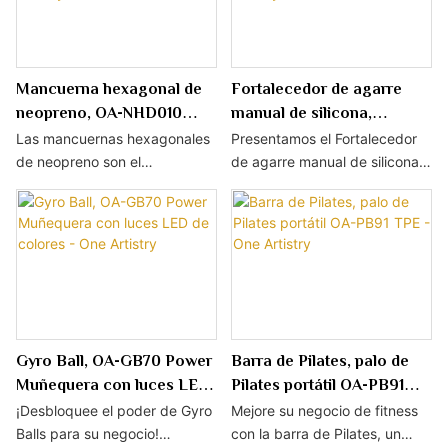
atienda a propietarios de
diseño elegante, esta cuerda
Disponible en varios colores
gimnasios, fisioterapeutas o
para saltar es ideal para
lisos, ofrecemos la opción de
consumidores, estos
cualquiera que busque
personalización con logotipo
productos son el
mejorar sus entrenamientos.
OEM.
Mancuerna hexagonal de
Fortalecedor de agarre
complemento perfecto para
neopreno, OA-NHD010
manual de silicona,
su inventario.
Pesas de mano de 1 a 10 kg:
estirador de dedos OA-
Las mancuernas hexagonales
Presentamos el Fortalecedor
One Artistry
HGS04 - One Artistry
de neopreno son el
de agarre manual de silicona:
compañero perfecto para
la herramienta definitiva para
cualquiera que busque
mejorar la fuerza, la
mejorar su régimen de
flexibilidad y la destreza de
entrenamiento de fuerza.
las manos y los dedos. Este
Ideales para clases grupales,
innovador accesorio de fitness
sesiones de entrenamiento
está diseñado para satisfacer
personal o entrenamientos en
las necesidades de los atletas,
casa, estas mancuernas son
los pacientes de fisioterapia y
Gyro Ball, OA-GB70 Power
Barra de Pilates, palo de
perfectas para tonificar los
cualquier persona que busque
Muñequera con luces LED
Pilates portátil OA-PB91
músculos y mejorar el estado
mejorar la fuerza de su mano
de colores - One Artistry
TPE - One Artistry
¡Desbloquee el poder de Gyro
Mejore su negocio de fitness
físico general. Se pueden
y agarre. Elaborado con
Balls para su negocio!
con la barra de Pilates, un
utilizar en diversos programas
silicona de alta calidad, este