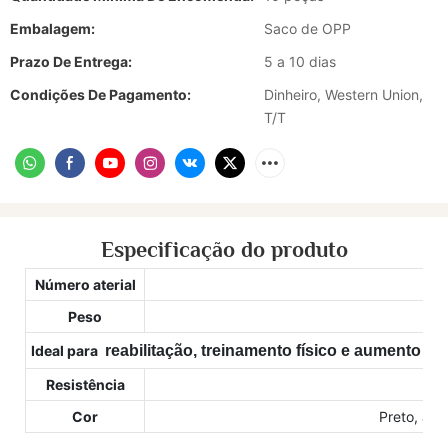
Embalagem:
Saco de OPP
Prazo De Entrega:
5 a 10 dias
Condições De Pagamento:
Dinheiro, Western Union,
T/T
Especificação do produto
Número aterial
S
Peso
Ideal para
reabilitação, treinamento físico e aumento da
Resistência
9
Cor
Preto, azul