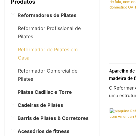
Produtos
-
Reformadores de Pilates
Reformador Profissional de
Pilates
Reformador de Pilates em
Casa
Reformador Comercial de
Aparelho de 
madeira de f
Pilates
estúdios e 
O Reformer 
Pilates Cadillac e Torre
uma estrutur
com um desi
+
Cadeiras de Pilates
espaço, leva
+
Barris de Pilates & Corretores
Cadeiras Wunda
estúdio par
estúdios. Co
+
Acessórios de fitness
Barris de escada
suave, resis