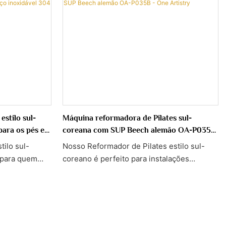
estilo sul-
Máquina reformadora de Pilates sul-
para os pés em
coreana com SUP Beech alemão OA-P035B
5B304
- One Artistry
tilo sul-
Nosso Reformador de Pilates estilo sul-
a para quem
coreano é perfeito para instalações
reino em casa
domésticas ou de fitness com espaço
limitado