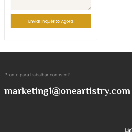
Enviar Inquérito Agora
Pronto para trabalhar conosco?
marketing1@oneartistry.com
Lin