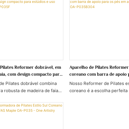
Pilates Reformer dobrável, em
Aparelho de Pilates Reformer 
aia, com design compacto para
coreano com barra de apoio 
uso doméstico OA-P035F
aço inoxidável 304 OA-P03
de Pilates dobrável combina
Nosso Reformer de Pilates es
a robusta de madeira de faia
coreano é a escolha perfeit
gn dobrável que economiza
busca otimizar o espaço de t
ndo a qualidade do Pilates de
ou em uma academia.
a casa ou para pequenos
m um carrinho deslizante
tência de mola ajustável, barra