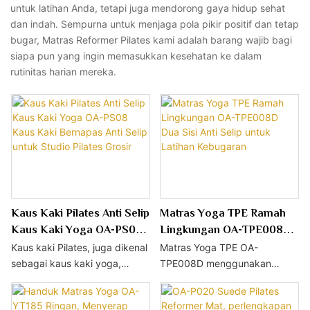
untuk latihan Anda, tetapi juga mendorong gaya hidup sehat
dan indah. Sempurna untuk menjaga pola pikir positif dan tetap
bugar, Matras Reformer Pilates kami adalah barang wajib bagi
siapa pun yang ingin memasukkan kesehatan ke dalam
rutinitas harian mereka.
Kaus Kaki Pilates Anti Selip
Matras Yoga TPE Ramah
Kaus Kaki Yoga OA-PS08
Lingkungan OA-TPE008D
Kaus Kaki Bernapas Anti
Dua Sisi Anti Selip untuk
Kaus kaki Pilates, juga dikenal
Matras Yoga TPE OA-
Selip untuk Studio Pilates
Latihan Kebugaran
sebagai kaus kaki yoga,
TPE008D menggunakan
Grosir
memiliki lapisan silikon anti-
bahan TPE ramah lingkungan
selip premium di bagian sol.
dua lapis, tidak berbau, tidak